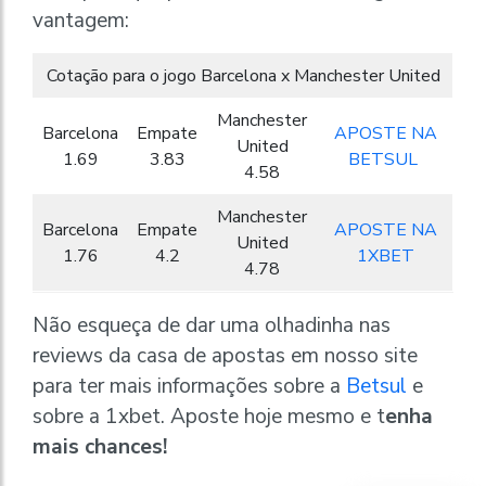
vantagem:
Cotação para o jogo Barcelona x Manchester United
Manchester
Barcelona
Empate
APOSTE NA
United
1.69
3.83
BETSUL
4.58
Manchester
Barcelona
Empate
APOSTE NA
United
1.76
4.2
1XBET
4.78
Não esqueça de dar uma olhadinha nas
reviews da casa de apostas em nosso site
para ter mais informações sobre a
Betsul
e
sobre a 1xbet. Aposte hoje mesmo e t
enha
mais chances!