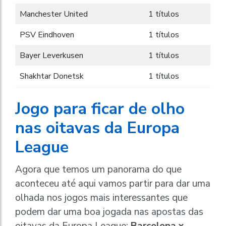
Manchester United
1 títulos
PSV Eindhoven
1 títulos
Bayer Leverkusen
1 títulos
Shakhtar Donetsk
1 títulos
Jogo para ficar de olho
nas oitavas da Europa
League
Agora que temos um panorama do que
aconteceu até aqui vamos partir para dar uma
olhada nos jogos mais interessantes que
podem dar uma boa jogada nas apostas das