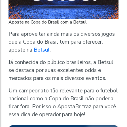
Aposte na Copa do Brasil com a Betsul
Para aproveitar ainda mais os diversos jogos
que a Copa do Brasil tem para oferecer,
aposte na
Betsul
.
Já conhecida do público brasileiros, a Betsul
se destaca por suas excelentes odds e
mercados para os mais diversos eventos.
Um campeonato tão relevante para o futebol
nacional como a Copa do Brasil não poderia
ficar fora. Por isso o ApostaBr traz para você
essa dica de operador para hoje!