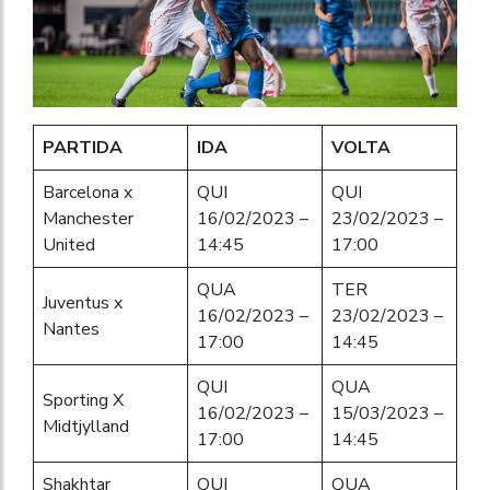
PARTIDA
IDA
VOLTA
Barcelona x
QUI
QUI
Manchester
16/02/2023 –
23/02/2023 –
United
14:45
17:00
QUA
TER
Juventus x
16/02/2023 –
23/02/2023 –
Nantes
17:00
14:45
QUI
QUA
Sporting X
16/02/2023 –
15/03/2023 –
Midtjylland
17:00
14:45
Shakhtar
QUI
QUA