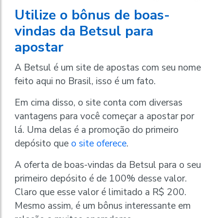
Utilize o bônus de boas-
vindas da Betsul para
apostar
A Betsul é um site de apostas com seu nome
feito aqui no Brasil, isso é um fato.
Em cima disso, o site conta com diversas
vantagens para você começar a apostar por
lá. Uma delas é a promoção do primeiro
depósito que
o site oferece
.
A oferta de boas-vindas da Betsul para o seu
primeiro depósito é de 100% desse valor.
Claro que esse valor é limitado a R$ 200.
Mesmo assim, é um bônus interessante em