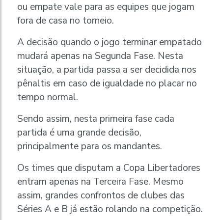
ou empate vale para as equipes que jogam
fora de casa no torneio.
A decisão quando o jogo terminar empatado
mudará apenas na Segunda Fase. Nesta
situação, a partida passa a ser decidida nos
pênaltis em caso de igualdade no placar no
tempo normal.
Sendo assim, nesta primeira fase cada
partida é uma grande decisão,
principalmente para os mandantes.
Os times que disputam a Copa Libertadores
entram apenas na Terceira Fase. Mesmo
assim, grandes confrontos de clubes das
Séries A e B já estão rolando na competição.