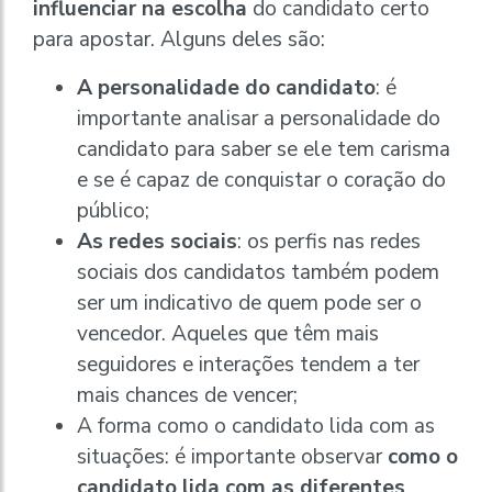
influenciar na escolha
do candidato certo
para apostar. Alguns deles são:
A personalidade do candidato
: é
importante analisar a personalidade do
candidato para saber se ele tem carisma
e se é capaz de conquistar o coração do
público;
As redes sociais
: os perfis nas redes
sociais dos candidatos também podem
ser um indicativo de quem pode ser o
vencedor. Aqueles que têm mais
seguidores e interações tendem a ter
mais chances de vencer;
A forma como o candidato lida com as
situações: é importante observar
como o
candidato lida com as diferentes