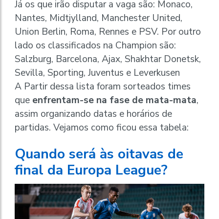
Já os que irão disputar a vaga são: Monaco,
Nantes, Midtjylland, Manchester United,
Union Berlin, Roma, Rennes e PSV. Por outro
lado os classificados na Champion são:
Salzburg, Barcelona, Ajax, Shakhtar Donetsk,
Sevilla, Sporting, Juventus e Leverkusen
A Partir dessa lista foram sorteados times
que
enfrentam-se na fase de mata-mata
,
assim organizando datas e horários de
partidas. Vejamos como ficou essa tabela:
Quando será às oitavas de
final da Europa League?