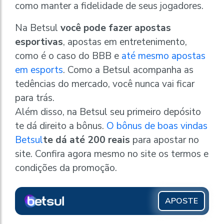
como manter a fidelidade de seus jogadores.
Na Betsul
você pode fazer apostas
esportivas
, apostas em entretenimento,
como é o caso do BBB e
até mesmo apostas
em esports
. Como a Betsul acompanha as
tedências do mercado, você nunca vai ficar
para trás.
Além disso, na Betsul seu primeiro depósito
te dá direito a bônus.
O bônus de boas vindas
Betsul
te dá até 200 reais
para apostar no
site. Confira agora mesmo no site os termos e
condições da promoção.
APOSTE