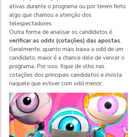
ativas durante o programa ou por terem feito
algo que chamou a atenção dos
telespectadores.
Outra forma de analisar os candidatos é
verificar as odds (cotações) das apostas
.
Geralmente, quanto mais baixa a odd de um
candidato, maior é a chance dele de vencer o
programa. Por isso, fique de olho nas
cotações dos principais candidatos e invista
naquele que estiver com odd menor.