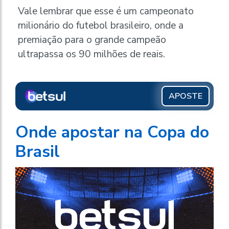
Vale lembrar que esse é um campeonato
milionário do futebol brasileiro, onde a
premiação para o grande campeão
ultrapassa os 90 milhões de reais.
APOSTE
Onde apostar na Copa do
Brasil