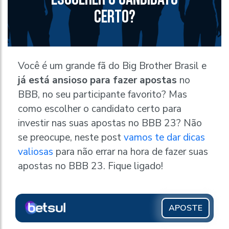
CERTO?
Você é um grande fã do Big Brother Brasil e
já está ansioso para fazer apostas
no
BBB, no seu participante favorito? Mas
como escolher o candidato certo para
investir nas suas apostas no BBB 23? Não
se preocupe, neste post
vamos te dar dicas
valiosas
para não errar na hora de fazer suas
apostas no BBB 23. Fique ligado!
APOSTE