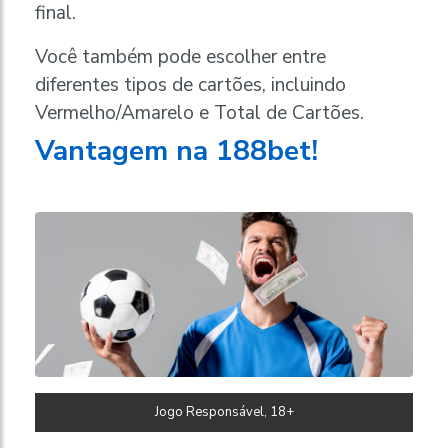
final.
Você também pode escolher entre
diferentes tipos de cartões, incluindo
Vermelho/Amarelo e Total de Cartões.
Vantagem na 188bet!
Jogo Responsável, 18+