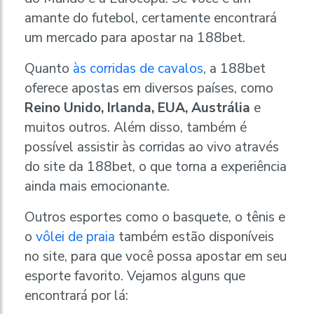
amante do futebol, certamente encontrará
um mercado para apostar na 188bet.
Quanto
às corridas de cavalos
, a 188bet
oferece apostas em diversos países, como
Reino Unido, Irlanda, EUA, Austrália
e
muitos outros. Além disso, também é
possível assistir às corridas ao vivo através
do site da 188bet, o que torna a experiência
ainda mais emocionante.
Outros esportes como o basquete, o tênis e
o
vôlei de praia
também estão disponíveis
no site, para que você possa apostar em seu
esporte favorito. Vejamos alguns que
encontrará por lá: