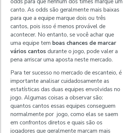
odds para que nenhum dos times marque um
canto. As odds são geralmente mais baixas
para que a equipe marque dois ou três
cantos, pois isso é menos provável de
acontecer. No entanto, se você achar que
uma equipe tem
boas chances de marcar
vários cantos
durante o jogo, pode valer a
pena arriscar uma aposta neste mercado.
Para ter sucesso no mercado de escanteio, é
importante analisar cuidadosamente as
estatísticas das duas equipes envolvidas no
jogo. Algumas coisas a observar são:
quantos cantos essas equipes conseguem
normalmente por jogo, como elas se saem
em confrontos diretos e quais são os
jogadores que geralmente marcam mais