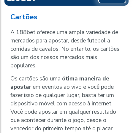
Cartões
A 188bet oferece uma ampla variedade de
mercados para apostar, desde futebol a
corridas de cavalos. No entanto, os cartões
são um dos nossos mercados mais
populares.
Os cartões são uma
ótima maneira de
apostar
em eventos ao vivo e você pode
fazer isso de qualquer lugar, basta ter um
dispositivo móvel com acesso à internet.
Você pode apostar em qualquer resultado
que acontecer durante o jogo, desde o
vencedor do primeiro tempo até o placar