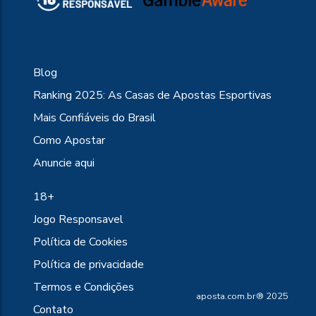
Blog
Ranking 2025: As Casas de Apostas Esportivas
Mais Confiáveis do Brasil
Como Apostar
Anuncie aqui
18+
Jogo Responsavel
Política de Cookies
Política de privacidade
Termos e Condições
aposta.com.br® 2025
Contato