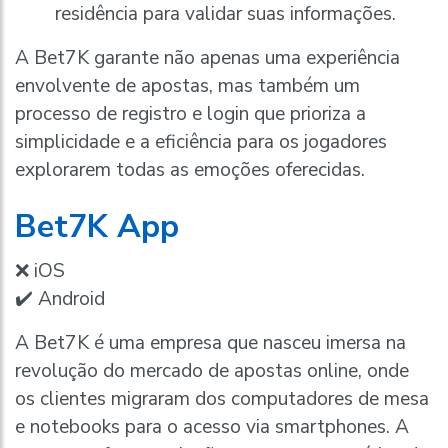
residência para validar suas informações.
A Bet7K garante não apenas uma experiência
envolvente de apostas, mas também um
processo de registro e login que prioriza a
simplicidade e a eficiência para os jogadores
explorarem todas as emoções oferecidas.
Bet7K App
❌ iOS
✔️ Android
A Bet7K é uma empresa que nasceu imersa na
revolução do mercado de apostas online, onde
os clientes migraram dos computadores de mesa
e notebooks para o acesso via smartphones. A