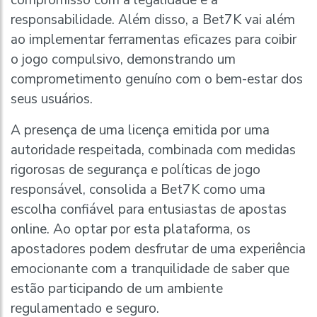
compromisso com a legalidade e a
responsabilidade. Além disso, a Bet7K vai além
ao implementar ferramentas eficazes para coibir
o jogo compulsivo, demonstrando um
comprometimento genuíno com o bem-estar dos
seus usuários.
A presença de uma licença emitida por uma
autoridade respeitada, combinada com medidas
rigorosas de segurança e políticas de jogo
responsável, consolida a Bet7K como uma
escolha confiável para entusiastas de apostas
online. Ao optar por esta plataforma, os
apostadores podem desfrutar de uma experiência
emocionante com a tranquilidade de saber que
estão participando de um ambiente
regulamentado e seguro.