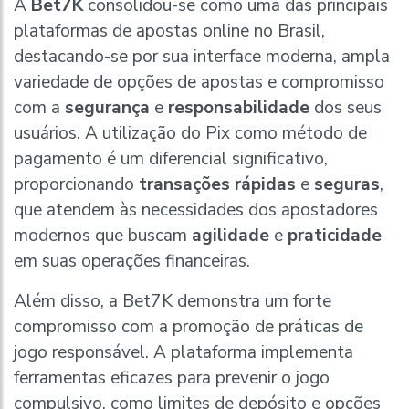
A
Bet7K
consolidou-se como uma das principais
plataformas de apostas online no Brasil,
destacando-se por sua interface moderna, ampla
variedade de opções de apostas e compromisso
com a
segurança
e
responsabilidade
dos seus
usuários. A utilização do Pix como método de
pagamento é um diferencial significativo,
proporcionando
transações rápidas
e
seguras
,
que atendem às necessidades dos apostadores
modernos que buscam
agilidade
e
praticidade
em suas operações financeiras.
Além disso, a Bet7K demonstra um forte
compromisso com a promoção de práticas de
jogo responsável. A plataforma implementa
ferramentas eficazes para prevenir o jogo
compulsivo, como limites de depósito e opções