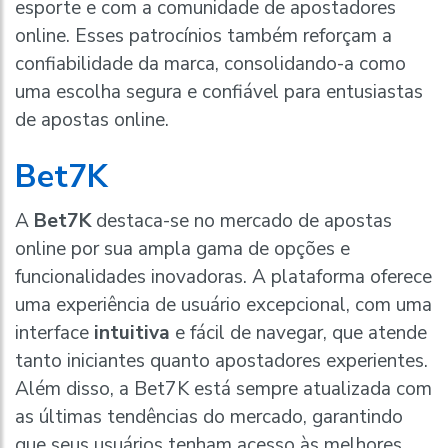
esporte e com a comunidade de apostadores
online. Esses patrocínios também reforçam a
confiabilidade da marca, consolidando-a como
uma escolha segura e confiável para entusiastas
de apostas online.
Bet7K
A
Bet7K
destaca-se no mercado de apostas
online por sua ampla gama de opções e
funcionalidades inovadoras. A plataforma oferece
uma experiência de usuário excepcional, com uma
interface
intuitiva
e fácil de navegar, que atende
tanto iniciantes quanto apostadores experientes.
Além disso, a Bet7K está sempre atualizada com
as últimas tendências do mercado, garantindo
que seus usuários tenham acesso às melhores