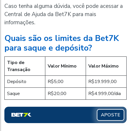
Caso tenha alguma dúvida, você pode acessar a
Central de Ajuda da Bet7K para mais
informações.
Quais são os limites da Bet7K
para saque e depósito?
Tipo de
Valor Mínimo
Valor Máximo
Transação
Depósito
R$5,00
R$19.999,00
Saque
R$20,00
R$4.999,00/dia
APOSTE