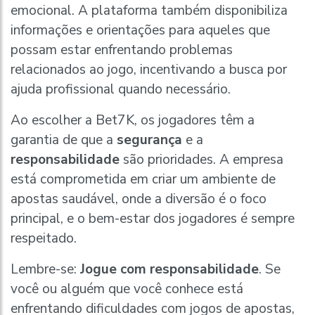
emocional. A plataforma também disponibiliza
informações e orientações para aqueles que
possam estar enfrentando problemas
relacionados ao jogo, incentivando a busca por
ajuda profissional quando necessário.
Ao escolher a Bet7K, os jogadores têm a
garantia de que a
segurança
e a
responsabilidade
são prioridades. A empresa
está comprometida em criar um ambiente de
apostas saudável, onde a diversão é o foco
principal, e o bem-estar dos jogadores é sempre
respeitado.
Lembre-se:
Jogue com responsabilidade
. Se
você ou alguém que você conhece está
enfrentando dificuldades com jogos de apostas,