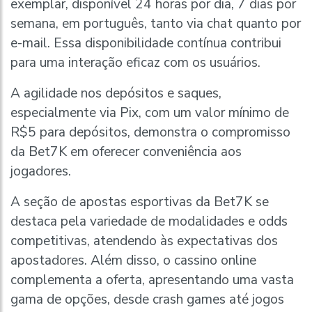
exemplar, disponível 24 horas por dia, 7 dias por
semana, em português, tanto via chat quanto por
e-mail. Essa disponibilidade contínua contribui
para uma interação eficaz com os usuários.
A agilidade nos depósitos e saques,
especialmente via Pix, com um valor mínimo de
R$5 para depósitos, demonstra o compromisso
da Bet7K em oferecer conveniência aos
jogadores.
A seção de apostas esportivas da Bet7K se
destaca pela variedade de modalidades e odds
competitivas, atendendo às expectativas dos
apostadores. Além disso, o cassino online
complementa a oferta, apresentando uma vasta
gama de opções, desde crash games até jogos