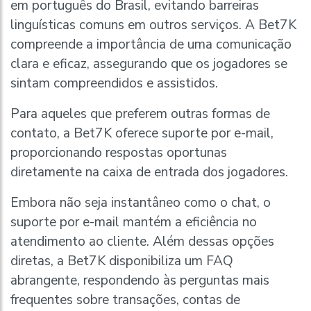
em português do Brasil, evitando barreiras
linguísticas comuns em outros serviços. A Bet7K
compreende a importância de uma comunicação
clara e eficaz, assegurando que os jogadores se
sintam compreendidos e assistidos.
Para aqueles que preferem outras formas de
contato, a Bet7K oferece suporte por e-mail,
proporcionando respostas oportunas
diretamente na caixa de entrada dos jogadores.
Embora não seja instantâneo como o chat, o
suporte por e-mail mantém a eficiência no
atendimento ao cliente. Além dessas opções
diretas, a Bet7K disponibiliza um FAQ
abrangente, respondendo às perguntas mais
frequentes sobre transações, contas de