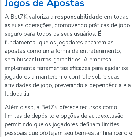
Jogos de Apostas
A Bet7K valoriza a
responsabilidade
em todas
as suas operações, promovendo práticas de jogo
seguro para todos os seus usuários. É
fundamental que os jogadores encarem as
apostas como uma forma de entretenimento,
sem buscar
lucros
garantidos. A empresa
implementa ferramentas eficazes para ajudar os
jogadores a manterem o controle sobre suas
atividades de jogo, prevenindo a dependência e a
ludopatia.
Além disso, a Bet7K oferece recursos como
limites de depósito e opções de autoexclusão,
permitindo que os jogadores definam limites
pessoais que protejam seu bem-estar financeiro e