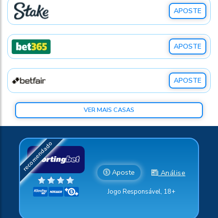
APOSTE
APOSTE
APOSTE
VER MAIS CASAS
Aposte
Análise
Jogo Responsável, 18+