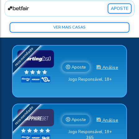
APOSTE
VER MAIS CASAS
Aposte
Análise
Jogo Responsável, 18+
Aposte
Análise
Jogo Responsável, 18+
365