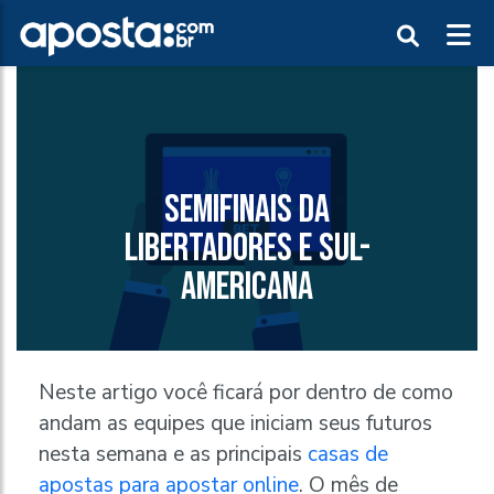
SEMIFINAIS DA
LIBERTADORES E SUL-
AMERICANA
Neste artigo você ficará por dentro de como
andam as equipes que iniciam seus futuros
nesta semana e as principais
casas de
apostas para apostar online
. O mês de