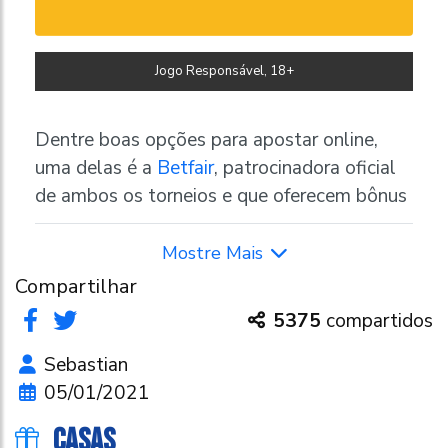
ambos sejam os “patinhos feios” desta
semifinal, os times pretendem dar a vida
pela vaga e quem sabe, vencer um dos
Jogo Responsável, 18+
grandes na decisão.
Dentre boas opções para apostar online,
uma delas é a
Betfair
, patrocinadora oficial
de ambos os torneios e que oferecem bônus
no primeiro depósito como boas-vindas.
Junto com esta casa de aposta, há também
outras ótimas alternativas:
Compartilhar
5375
compartidos
• Betfair
Sebastian
• Bet365
05/01/2021
• Sportingbet
CASAS