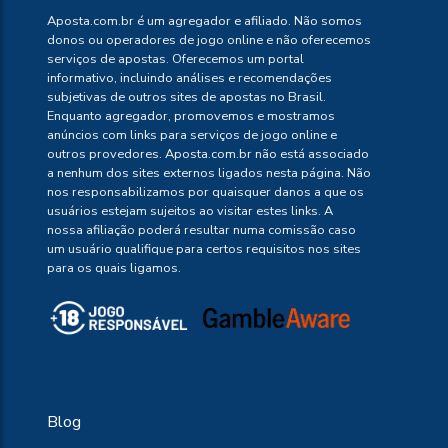
Aposta.com.br é um agregador e afiliado. Não somos
donos ou operadores de jogo online e não oferecemos
serviços de apostas. Oferecemos um portal
informativo, incluindo análises e recomendações
subjetivas de outros sites de apostas no Brasil.
Enquanto agregador, promovemos e mostramos
anúncios com links para serviços de jogo online e
outros provedores. Aposta.com.br não está associado
a nenhum dos sites externos ligados nesta página. Não
nos responsabilizamos por quaisquer danos a que os
usuários estejam sujeitos ao visitar estes links. A
nossa afiliação poderá resultar numa comissão caso
um usuário qualifique para certos requisitos nos sites
para os quais ligamos.
Blog