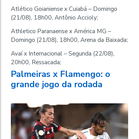
Atlético Goianiense x Cuiabá – Domingo
(21/08), 18h00, Antônio Accioly;
Athletico Paranaense x América MG –
Domingo (21/08), 18h00, Arena da Baixada;
Avaí x Internacional – Segunda (22/08),
20h00, Ressacada;
Palmeiras x Flamengo: o
grande jogo da rodada