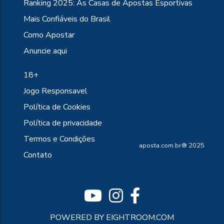
Ranking 2025: As Casas de Apostas Esportivas
Mais Confiáveis do Brasil
Como Apostar
Anuncie aqui
18+
Jogo Responsavel
Política de Cookies
Política de privacidade
Termos e Condições
aposta.com.br® 2025
Contato
POWERED BY EIGHTROOM.COM