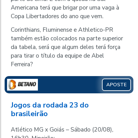
Americana terá que brigar por uma vaga à
Copa Libertadores do ano que vem.
Corinthians, Fluminense e Athletico-PR
também estão colocados na parte superior
da tabela, será que algum deles terá força
para tirar o título da equipe de Abel
Ferreira?
APOSTE
Jogos da rodada 23 do
brasileirão
Atlético MG x Goiás – Sábado (20/08),