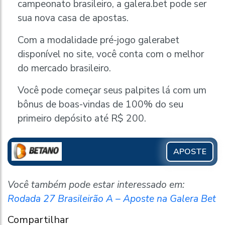
campeonato brasileiro, a galera.bet pode ser
sua nova casa de apostas.
Com a modalidade pré-jogo galerabet
disponível no site, você conta com o melhor
do mercado brasileiro.
Você pode começar seus palpites lá com um
bônus de boas-vindas de 100% do seu
primeiro depósito até R$ 200.
APOSTE
Você também pode estar interessado em:
Rodada 27 Brasileirão A – Aposte na Galera Bet
Compartilhar