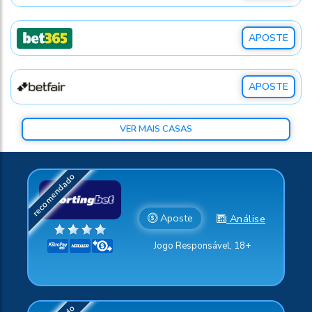
APOSTE
APOSTE
VER MAIS CASAS
Aposte
Análise
Jogo Responsável, 18+