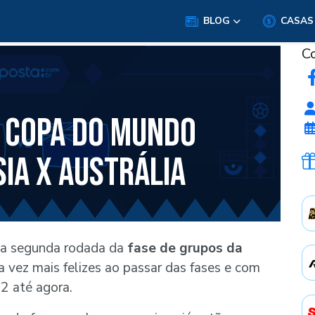
BLOG
CASAS
C
A COPA DO MUNDO
SIA X AUSTRÁLIA
r a segunda rodada da
fase de grupos da
ez mais felizes ao passar das fases e com
2 até agora.