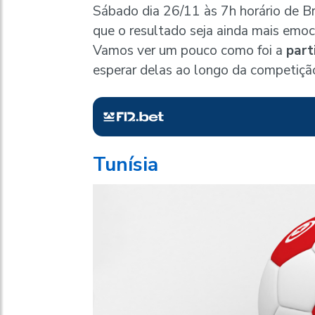
Sábado dia 26/11 às 7h horário de Br
que o resultado seja ainda mais emo
Vamos ver um pouco como foi a
part
esperar delas ao longo da competiçã
Tunísia