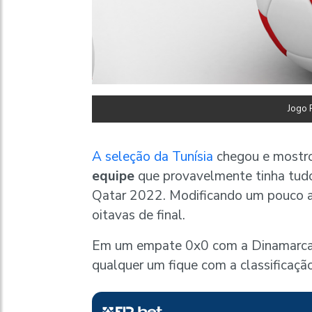
Jogo 
A seleção da Tunísia
chegou e mostro
equipe
que provavelmente tinha tud
Qatar 2022. Modificando um pouco a
oitavas de final.
Em um empate 0x0 com a Dinamarca, 
qualquer um fique com a classificação