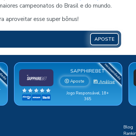
maiores campeonatos do Brasil e do mundo.
ra aproveitar esse super bônus!
APOSTE
SAPPHIREBET
Aposte
Análise
e
Jogo Responsável, 18+
365
Blog
Ranki