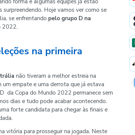
ndo forma e algumas equipes já estão
 surpreendendo. Hoje vamos ver como se
lia, se enfrentando
pelo grupo D na
 2022.
leções na primeira
trália
não tiveram a melhor estreia na
m um empate e uma derrota que já estava
po D da Copa do Mundo 2022 permanece sem
imos dias e tudo pode acabar acontecendo.
ma forte candidata para chegar às finais e
odada.
 vitória para prosseguir na jogada. Neste