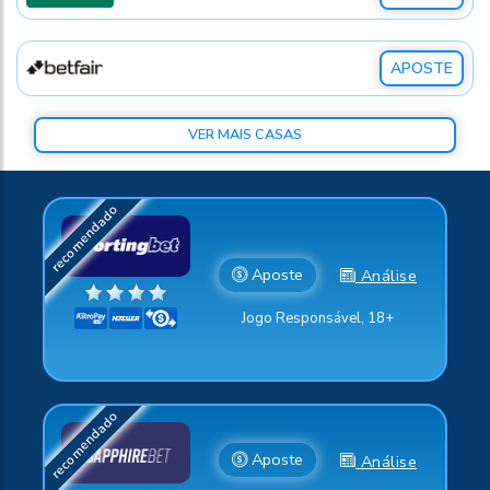
APOSTE
VER MAIS CASAS
Aposte
Análise
Jogo Responsável, 18+
Aposte
Análise