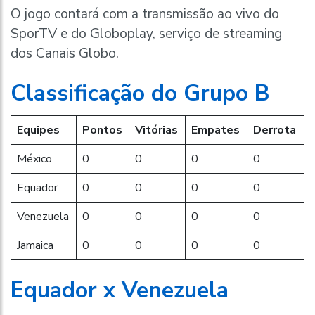
O jogo contará com a transmissão ao vivo do
SporTV e do Globoplay, serviço de streaming
dos Canais Globo.
Classificação do Grupo B
Equipes
Pontos
Vitórias
Empates
Derrota
México
0
0
0
0
Equador
0
0
0
0
Venezuela
0
0
0
0
Jamaica
0
0
0
0
Equador x Venezuela