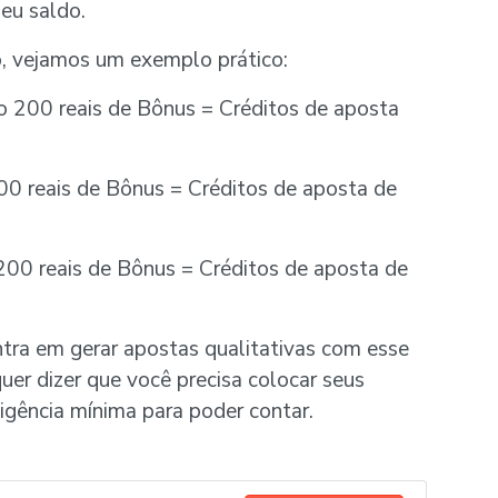
eu saldo.
o, vejamos um exemplo prático:
 200 reais de Bônus = Créditos de aposta
0 reais de Bônus = Créditos de aposta de
00 reais de Bônus = Créditos de aposta de
ntra em gerar apostas qualitativas com esse
 quer dizer que você precisa colocar seus
gência mínima para poder contar.