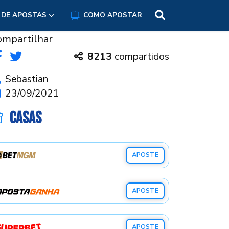
 DE APOSTAS
COMO APOSTAR
ompartilhar
8213
compartidos
Sebastian
23/09/2021
CASAS
APOSTE
APOSTE
APOSTE