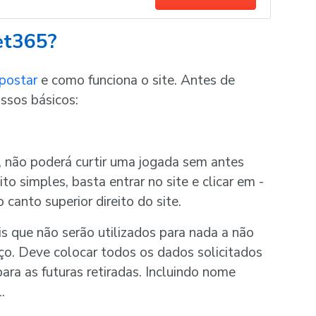
et365?
postar
e como funciona o site. Antes de
ssos básicos:
l, não poderá curtir uma jogada sem antes
to simples, basta entrar no site e clicar em -
 canto superior direito do site.
s que não serão utilizados para nada a não
iço. Deve colocar todos os dados solicitados
ara as futuras retiradas. Incluindo nome
.