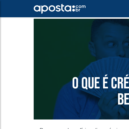
O QUE É CR
B