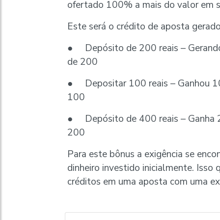
ofertado 100% a mais do valor em s
Este será o crédito de aposta gerad
● Depósito de 200 reais – Gerando
de 200
● Depositar 100 reais – Ganhou 10
100
● Depósito de 400 reais – Ganha 2
200
Para este bônus a exigência se enco
dinheiro investido inicialmente. Isso
créditos em uma aposta com uma exi