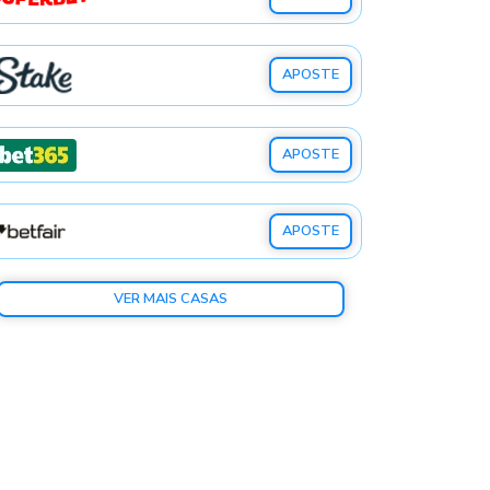
APOSTE
APOSTE
APOSTE
VER MAIS CASAS