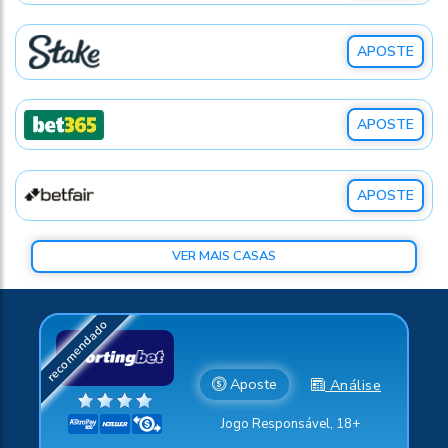
APOSTE
APOSTE
APOSTE
VER MAIS CASAS
Aposte
Análise
Jogo Responsável, 18+