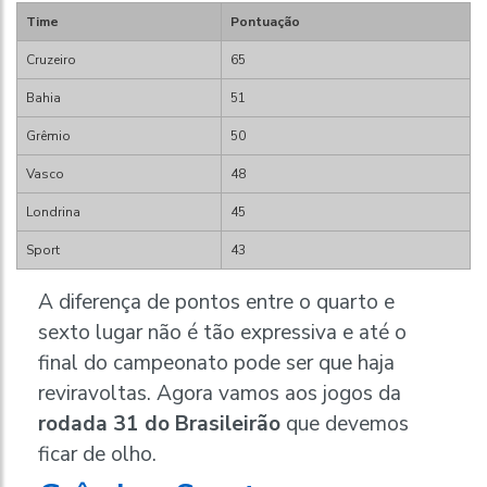
Time
Pontuação
Cruzeiro
65
Bahia
51
Grêmio
50
Vasco
48
Londrina
45
Sport
43
A diferença de pontos entre o quarto e
sexto lugar não é tão expressiva e até o
final do campeonato pode ser que haja
reviravoltas. Agora vamos aos jogos da
rodada 31 do Brasileirão
que devemos
ficar de olho.