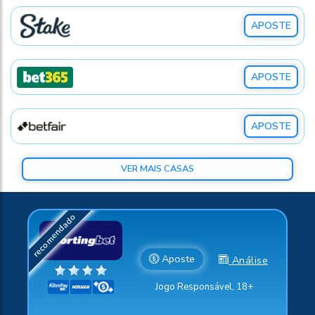
APOSTE
APOSTE
APOSTE
VER MAIS CASAS
Aposte
Análise
Jogo Responsável, 18+