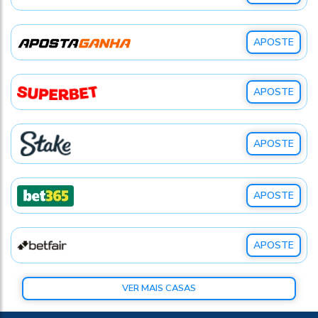
todo o país. Qualquer pessoa que caminhe
Coronavírus, mas também pelo fato das
pelas ruas pode observar salas de bingo,
reformas que permitiriam a concessão das
APOSTE
máquinas caça-níqueis e jogo do bicho.”,
licenças estarem em pausa. É necessário que
conta Maghno José.
o Congresso Nacional debata e avalie o
tema antes de serem abertos quaisquer
APOSTE
Ainda segundo ele os “brasileiros gostam de
editais referentes ao assunto.
apostar e não apostariam mais se os jogos
fossem legalizados. O que mudaria era que
De acordo com Magnho José, a
APOSTE
eles apostariam de forma legal. Se a
probabilidade de outorgar as licenças de
indústria fosse regularizada, o governo
apostas (ao redor de 30) deve acontecer
poderia habilitar políticas públicas contra a
APOSTE
depois do terceiro debate público
adição ao jogo desses jogadores afetados.
correspondente. Como explicou José, a
Além de que possibilitaria que o governo se
aprovação do marco regulatório das apostas
APOSTE
armasse em medidas preventivas.”, explica
no Brasil deverão incluir a legalização de
José.
outros vetores relacionados. Dentre eles os
VER MAIS CASAS
cassinos resorts, iGaming (ou seja, apostas
A suspensão temporária dos esportes