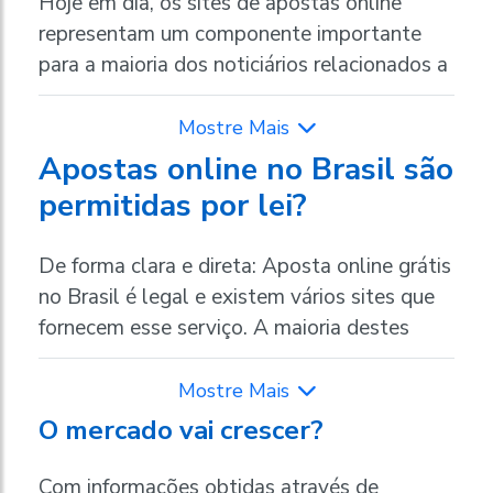
Hoje em dia, os sites de apostas online
apostadores de todo o mundo começaram a
representam um componente importante
fazer suas apostas. Os Estados Unidos, por
para a maioria dos noticiários relacionados a
exemplo, apenas no primeiro ano
apostas. Esse tipo de aposta sobreviveu a
movimentou mais de 60 milhões de reais em
todos os tipos de infortúnios, incluindo até
apostas. Isso fez com que rapidamente
mesmo a recessão global.
Apostas online no Brasil são
fosse criada uma lei para proibir as casas de
permitidas por lei?
apostas online, que foi rejeitada.
Com toda a força deste mercado, não é
estranho de se pensar que os especialistas
A partir de 2010 começaram os grandes
De forma clara e direta: Aposta online grátis
da área estejam tão seguros e confiantes.
investimentos. Com várias casas de apostas
no Brasil é legal e existem vários sites que
Afinal, espera-se que as pressões legais que
online disputando por espaço no mercado, o
fornecem esse serviço. A maioria destes
as apostas virtuais enfrentam hoje em dia
marketing se tornou quase que uma
sites oferecem ótimos bônus para
sejam superadas. Principalmente após a
obrigação. Diversas começaram a patrocinar
apostadores recém-chegados. Isso é um
aprovação da Lei 13.756/2018.
grandes atletas, fazer parceria com grandes
incentivo ainda maior para quem pretende
O mercado vai crescer?
eventos, até mesmo com a UEFA. A partir
Além de tudo isso, no clima econômico
entrar nesse mundo. O que a lei não permite
daí os sites de aposta online se toraram
atual, existem mais pessoas do que nunca
é que estes sites tenham base no Brasil, o
Com informações obtidas através de